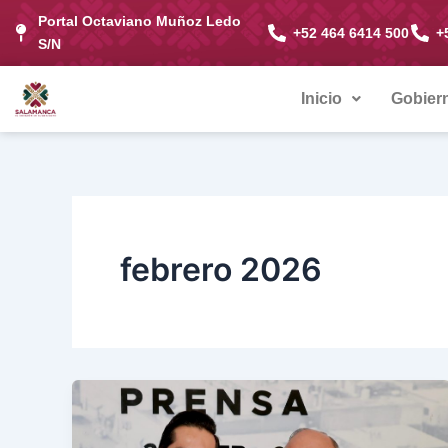
Ir
Portal Octaviano Muñoz Ledo
+52 464 6414 500
+
al
S/N
contenido
Inicio
Gobier
febrero 2026