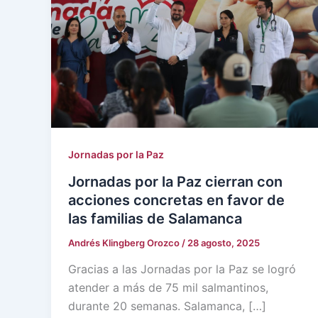
Jornadas por la Paz
Jornadas por la Paz cierran con
acciones concretas en favor de
las familias de Salamanca
Andrés Klingberg Orozco
/
28 agosto, 2025
Gracias a las Jornadas por la Paz se logró
atender a más de 75 mil salmantinos,
durante 20 semanas. Salamanca, […]