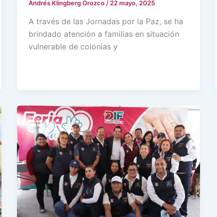
Andrés Klingberg Orozco
/
22 mayo, 2025
A través de las Jornadas por la Paz, se ha
brindado atención a familias en situación
vulnerable de colonias y