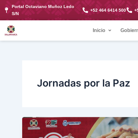
Ir
Portal Octaviano Muñoz Ledo
+52 464 6414 500
+
al
S/N
contenido
Inicio
Gobier
Jornadas por la Paz