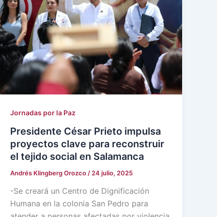
Jornadas por la Paz
Presidente César Prieto impulsa
proyectos clave para reconstruir
el tejido social en Salamanca
Andrés Klingberg Orozco
/
24 julio, 2025
-Se creará un Centro de Dignificación
Humana en la colonia San Pedro para
atender a personas afectadas por violencia