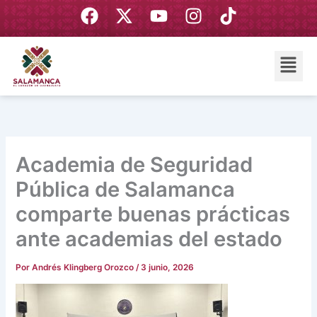
Ir
F
X
Y
I
T
al
a
-
o
n
i
contenido
c
t
u
s
k
Menú
e
w
t
t
t
b
i
u
a
o
o
t
b
g
k
o
t
e
r
k
e
a
r
m
Academia de Seguridad
Pública de Salamanca
comparte buenas prácticas
ante academias del estado
Por
Andrés Klingberg Orozco
/
3 junio, 2026