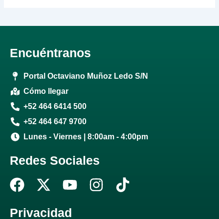
Encuéntranos
Portal Octaviano Muñoz Ledo S/N
Cómo llegar
+52 464 6414 500
+52 464 647 9700
Lunes - Viernes | 8:00am - 4:00pm
Redes Sociales
F
X
Y
I
T
a
-
o
n
i
c
t
u
s
k
Privacidad