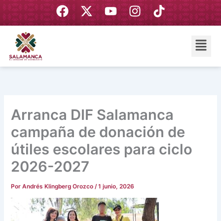
Ir
F
X
Y
I
T
al
a
-
o
n
i
contenido
c
t
u
s
k
Menú
e
w
t
t
t
b
i
u
a
o
o
t
b
g
k
o
t
e
r
k
e
a
r
m
Arranca DIF Salamanca
campaña de donación de
útiles escolares para ciclo
2026-2027
Por
Andrés Klingberg Orozco
/
1 junio, 2026