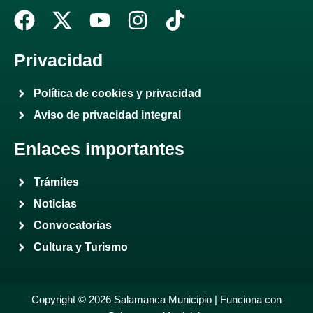
F
X
Y
I
T
a
-
o
n
i
c
t
u
s
k
Privacidad
e
w
t
t
t
Política de cookies y privacidad
b
i
u
a
o
Aviso de privacidad integral
o
t
b
g
k
o
t
e
r
Enlaces importantes
k
e
a
r
m
Trámites
Noticias
Convocatorias
Cultura y Turismo
Copyright © 2026 Salamanca Municipio | Funciona con