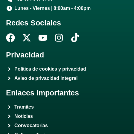
Lunes - Viernes | 8:00am - 4:00pm
Redes Sociales
F
X
Y
I
T
a
-
o
n
i
c
t
u
s
k
Privacidad
e
w
t
t
t
Política de cookies y privacidad
b
i
u
a
o
Aviso de privacidad integral
o
t
b
g
k
o
t
e
r
Enlaces importantes
k
e
a
r
m
Trámites
Noticias
Convocatorias