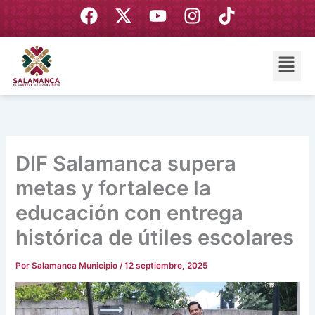
Ir
F
X
Y
I
T
al
a
-
o
n
i
contenido
c
t
u
s
k
Menú
e
w
t
t
t
b
i
u
a
o
o
t
b
g
k
o
t
e
r
k
e
a
r
m
DIF Salamanca supera
metas y fortalece la
educación con entrega
histórica de útiles escolares
Por
Salamanca Municipio
/
12 septiembre, 2025