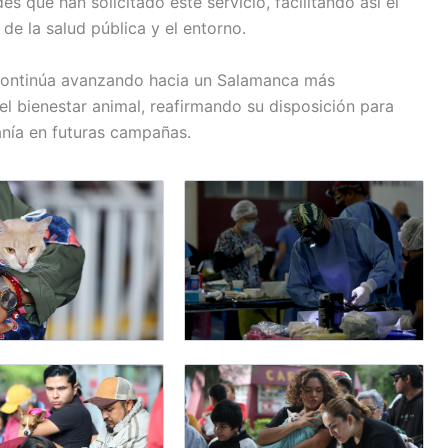
 que han solicitado este servicio, facilitando así el
de la salud pública y el entorno.
 continúa avanzando hacia un Salamanca más
l bienestar animal, reafirmando su disposición para
anía en futuras campañas.