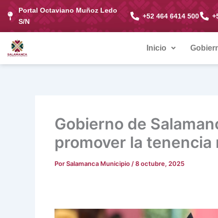
Ir
Portal Octaviano Muñoz Ledo
+52 464 6414 500
+
al
S/N
contenido
Inicio
Gobier
Gobierno de Salamanc
promover la tenencia
Por
Salamanca Municipio
/
8 octubre, 2025