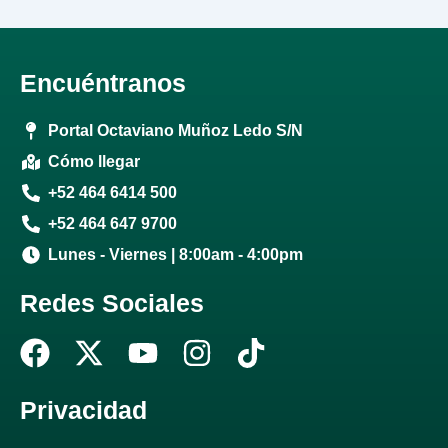
Encuéntranos
Portal Octaviano Muñoz Ledo S/N
Cómo llegar
+52 464 6414 500
+52 464 647 9700
Lunes - Viernes | 8:00am - 4:00pm
Redes Sociales
F
X
Y
I
T
a
-
o
n
i
c
t
u
s
k
Privacidad
e
w
t
t
t