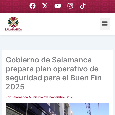
Ir
F
X
Y
I
T
al
a
-
o
n
i
contenido
c
t
u
s
k
Menú
e
w
t
t
t
b
i
u
a
o
o
t
b
g
k
o
t
e
r
k
e
a
r
m
Gobierno de Salamanca
prepara plan operativo de
seguridad para el Buen Fin
2025
Por
Salamanca Municipio
/
11 noviembre, 2025