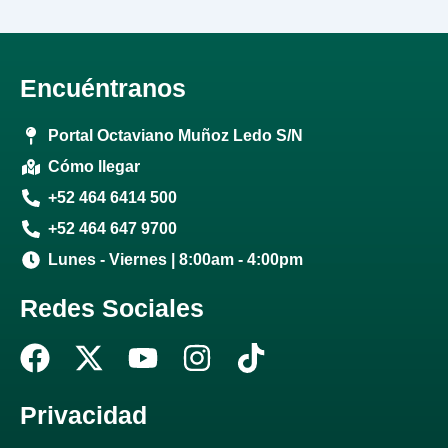
Encuéntranos
Portal Octaviano Muñoz Ledo S/N
Cómo llegar
+52 464 6414 500
+52 464 647 9700
Lunes - Viernes | 8:00am - 4:00pm
Redes Sociales
F
X
Y
I
T
a
-
o
n
i
c
t
u
s
k
Privacidad
e
w
t
t
t