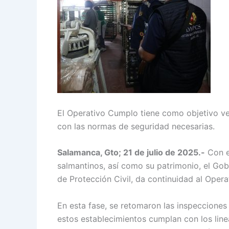
El Operativo Cumplo tiene como objetivo ve
con las normas de seguridad necesarias.
Salamanca, Gto; 21 de julio de 2025.-
Con el
salmantinos, así como su patrimonio, el Gob
de Protección Civil, da continuidad al Oper
En esta fase, se retomaron las inspecciones
estos establecimientos cumplan con los lin