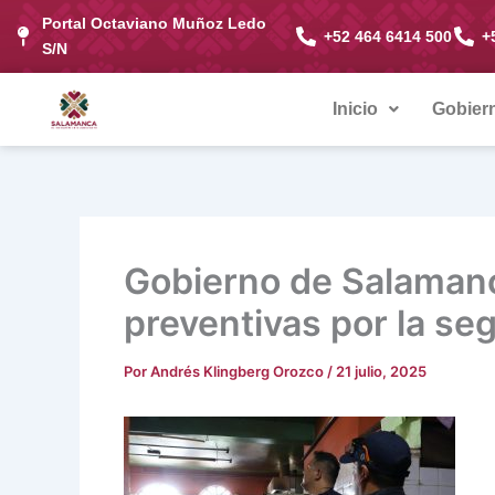
Ir
Portal Octaviano Muñoz Ledo
+52 464 6414 500
+
al
S/N
contenido
Inicio
Gobier
Gobierno de Salamanc
preventivas por la se
Por
Andrés Klingberg Orozco
/
21 julio, 2025