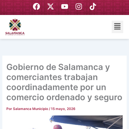
Ir
F
X
Y
I
T
al
a
-
o
n
i
contenido
c
t
u
s
k
Menú
e
w
t
t
t
b
i
u
a
o
o
t
b
g
k
o
t
e
r
k
e
a
r
m
Gobierno de Salamanca y
comerciantes trabajan
coordinadamente por un
comercio ordenado y seguro
Por
Salamanca Municipio
/
15 mayo, 2026