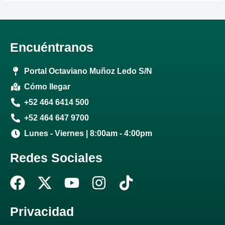
Encuéntranos
Portal Octaviano Muñoz Ledo S/N
Cómo llegar
+52 464 6414 500
+52 464 647 9700
Lunes - Viernes | 8:00am - 4:00pm
Redes Sociales
F
X
Y
I
T
a
-
o
n
i
c
t
u
s
k
Privacidad