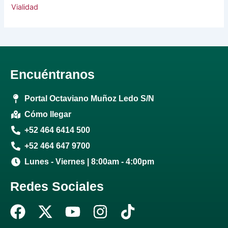
Vialidad
Encuéntranos
Portal Octaviano Muñoz Ledo S/N
Cómo llegar
+52 464 6414 500
+52 464 647 9700
Lunes - Viernes | 8:00am - 4:00pm
Redes Sociales
F
X
Y
I
T
a
-
o
n
i