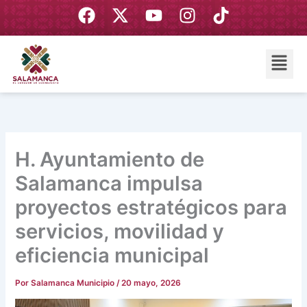
Ir
F
X
Y
I
T
al
a
-
o
n
i
contenido
c
t
u
s
k
Menú
e
w
t
t
t
b
i
u
a
o
o
t
b
g
k
o
t
e
r
k
e
a
r
m
H. Ayuntamiento de
Salamanca impulsa
proyectos estratégicos para
servicios, movilidad y
eficiencia municipal
Por
Salamanca Municipio
/
20 mayo, 2026