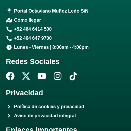
Portal Octaviano Muñoz Ledo S/N
Cómo llegar
+52 464 6414 500
+52 464 647 9700
Lunes - Viernes | 8:00am - 4:00pm
Redes Sociales
F
X
Y
I
T
a
-
o
n
i
c
t
u
s
k
Privacidad
e
w
t
t
t
Política de cookies y privacidad
b
i
u
a
o
Aviso de privacidad integral
o
t
b
g
k
o
t
e
r
Enlaces importantes