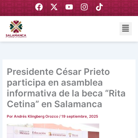
Ir
F
X
Y
I
T
al
a
-
o
n
i
contenido
c
t
u
s
k
Menú
e
w
t
t
t
b
i
u
a
o
o
t
b
g
k
o
t
e
r
k
e
a
r
m
Presidente César Prieto
participa en asamblea
informativa de la beca “Rita
Cetina” en Salamanca
Por
Andrés Klingberg Orozco
/
19 septiembre, 2025