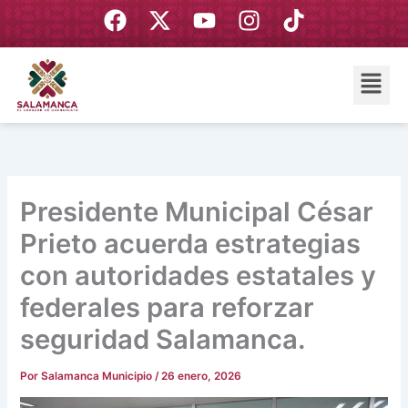
Ir
F
X
Y
I
T
al
a
-
o
n
i
contenido
c
t
u
s
k
Menú
e
w
t
t
t
b
i
u
a
o
o
t
b
g
k
o
t
e
r
k
e
a
r
m
Presidente Municipal César
Prieto acuerda estrategias
con autoridades estatales y
federales para reforzar
seguridad Salamanca.
Por
Salamanca Municipio
/
26 enero, 2026