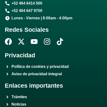
+52 464 6414 500
+52 464 647 9700
Lunes - Viernes | 8:00am - 4:00pm
Redes Sociales
F
X
Y
I
T
a
-
o
n
i
c
t
u
s
k
Privacidad
e
w
t
t
t
Política de cookies y privacidad
b
i
u
a
o
Aviso de privacidad integral
o
t
b
g
k
o
t
e
r
Enlaces importantes
k
e
a
r
m
Trámites
Noticias