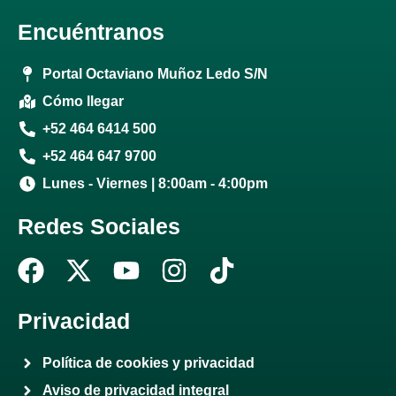
Encuéntranos
Portal Octaviano Muñoz Ledo S/N
Cómo llegar
+52 464 6414 500
+52 464 647 9700
Lunes - Viernes | 8:00am - 4:00pm
Redes Sociales
F
X
Y
I
T
a
-
o
n
i
c
t
u
s
k
Privacidad
e
w
t
t
t
Política de cookies y privacidad
b
i
u
a
o
Aviso de privacidad integral