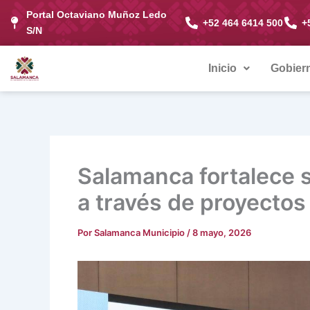
Ir
Portal Octaviano Muñoz Ledo
+52 464 6414 500
+
al
S/N
contenido
Inicio
Gobier
Salamanca fortalece s
a través de proyectos
Por
Salamanca Municipio
/
8 mayo, 2026