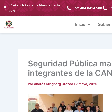
Ir
Portal Octaviano Muñoz Ledo
+52 464 6414 500
+
al
S/N
contenido
Inicio
Gobier
Seguridad Pública ma
integrantes de la CA
Por
Andrés Klingberg Orozco
/
7 mayo, 2025