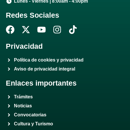
Lunes - Viernes | 8:00am - 4:00pm
Redes Sociales
F
X
Y
I
T
a
-
o
n
i
c
t
u
s
k
Privacidad
e
w
t
t
t
Política de cookies y privacidad
b
i
u
a
o
Aviso de privacidad integral
o
t
b
g
k
o
t
e
r
Enlaces importantes
k
e
a
r
m
Trámites
Noticias
Convocatorias
Cultura y Turismo