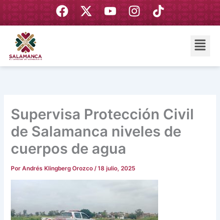
Ir
F
X
Y
I
T
al
a
-
o
n
i
contenido
c
t
u
s
k
Menú
e
w
t
t
t
b
i
u
a
o
o
t
b
g
k
o
t
e
r
k
e
a
r
m
Supervisa Protección Civil
de Salamanca niveles de
cuerpos de agua
Por
Andrés Klingberg Orozco
/
18 julio, 2025